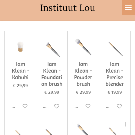
Instituut Lou
Ga
direct
naar
de
hoofdinhoud
Iam
Iam
Iam
Iam
Klean -
Klean -
Klean -
Klean -
Kabuki
Foundati
Powder
Precise
on brush
brush
blender
€ 29,99
€ 29,99
€ 29,99
€ 19,99
Uitgeschakeld
Uitgeschakeld
Uitgeschakeld
Uitgeschakel