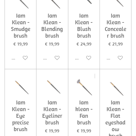
Iam
Iam
Iam
Iam
Klean -
Klean -
Klean -
Klean -
Smudge
Blending
Blush
Conceale
brush
brush
brush
r brush
€ 19,99
€ 19,99
€ 24,99
€ 21,99
Uitgeschakeld
Uitgeschakeld
Uitgeschakeld
Uitgeschakel
Iam
Iam
Iam
Iam
Klean -
Klean -
klean -
Klean -
Eye
Eyeliner
Fan
Flat
precise
brush
brush
eyeshad
brush
ow
€ 19,99
€ 19,99
brush