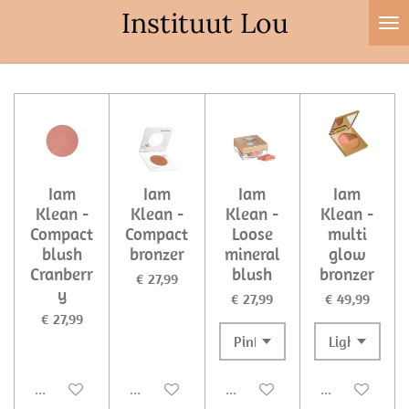
Instituut Lou
Ga
direct
naar
de
hoofdinhoud
Iam
Iam
Iam
Iam
Klean -
Klean -
Klean -
Klean -
Compact
Compact
Loose
multi
blush
bronzer
mineral
glow
Cranberr
blush
bronzer
€ 27,99
y
€ 27,99
€ 49,99
€ 27,99
Uitgeschakeld
Uitgeschakeld
Uitgeschakeld
Uitgeschakel