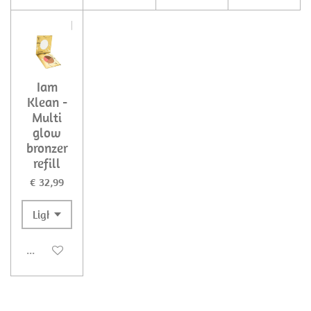
Iam
Klean -
Multi
glow
bronzer
refill
€ 32,99
Uitgeschakeld