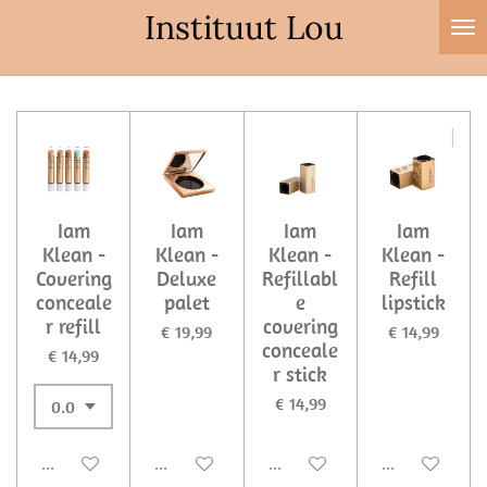
Instituut Lou
Ga
direct
naar
de
hoofdinhoud
Iam
Iam
Iam
Iam
Klean -
Klean -
Klean -
Klean -
Covering
Deluxe
Refillabl
Refill
conceale
palet
e
lipstick
r refill
covering
€ 19,99
€ 14,99
conceale
€ 14,99
r stick
€ 14,99
Uitgeschakeld
Uitgeschakeld
Uitgeschakeld
Uitgeschakel