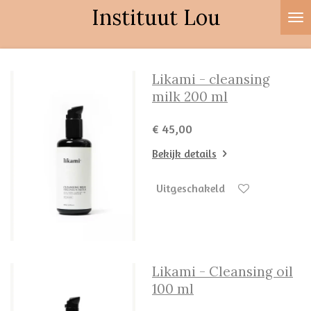
Instituut Lou
Ga
direct
naar
de
Likami - cleansing
hoofdinhoud
milk 200 ml
€ 45,00
Bekijk details
Uitgeschakeld
Likami - Cleansing oil
100 ml