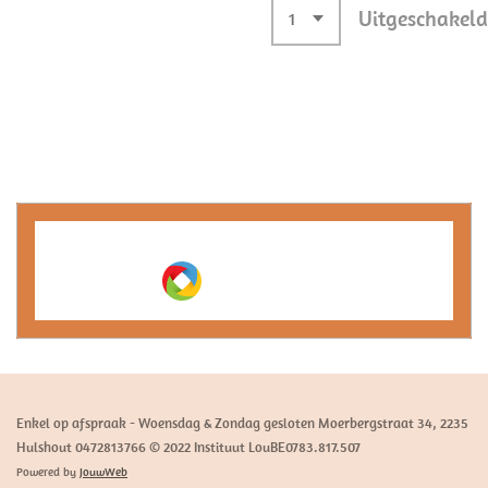
Uitgeschakeld
Maak jouw eigen website met
JouwWeb
Enkel op afspraak - Woensdag & Zondag gesloten Moerbergstraat 34, 2235
Hulshout 0472813766 © 2022 Instituut LouBE0783.817.507
Powered by
JouwWeb