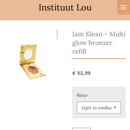
Instituut Lou
Ga
direct
naar
de
Iam Klean - Multi
hoofdinhoud
glow bronzer
refill
€ 32,99
Kleur