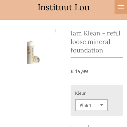
Instituut Lou
Ga
direct
naar
de
Iam Klean - refill
hoofdinhoud
loose mineral
foundation
€ 14,99
Kleur