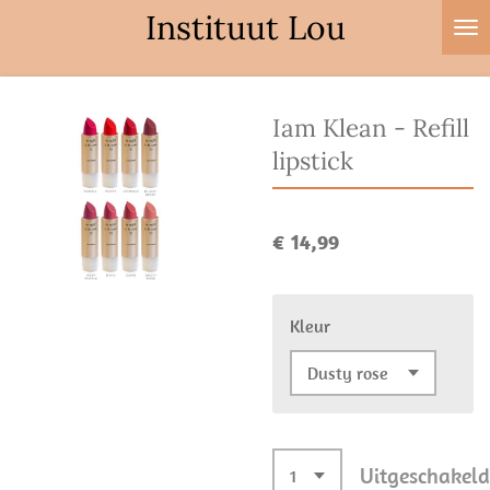
Instituut Lou
Ga
direct
naar
de
Iam Klean - Refill
hoofdinhoud
lipstick
€ 14,99
Kleur
Uitgeschakeld