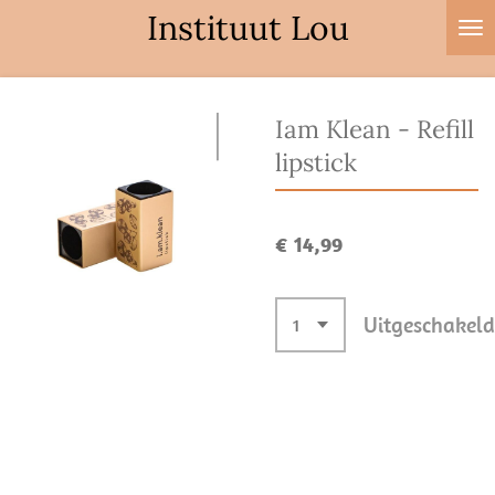
Instituut Lou
Ga
direct
naar
de
Iam Klean - Refill
hoofdinhoud
lipstick
€ 14,99
Uitgeschakeld