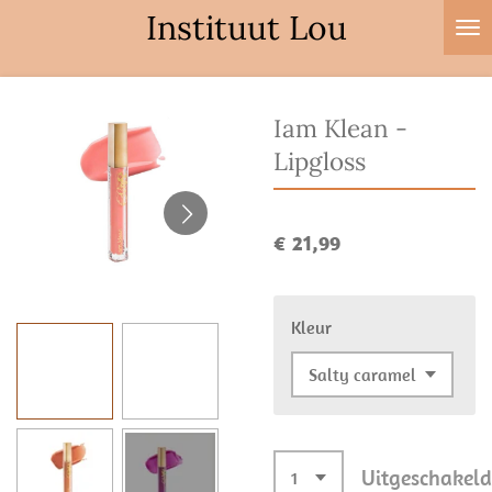
Instituut Lou
Ga
direct
naar
de
Iam Klean -
hoofdinhoud
Lipgloss
€ 21,99
Kleur
Uitgeschakeld