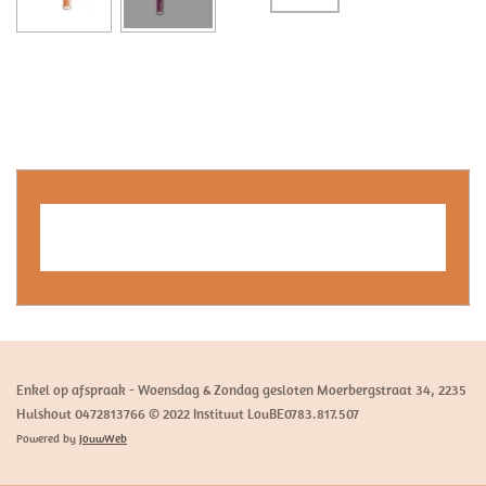
Maak jouw eigen website met
JouwWeb
Enkel op afspraak - Woensdag & Zondag gesloten Moerbergstraat 34, 2235
Hulshout 0472813766 © 2022 Instituut LouBE0783.817.507
Powered by
JouwWeb