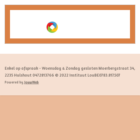
Maak jouw eigen website met
JouwWeb
Enkel op afspraak - Woensdag & Zondag gesloten Moerbergstraat 34,
2235 Hulshout 0472813766 © 2022 Instituut LouBE0783.817.507
Powered by
JouwWeb