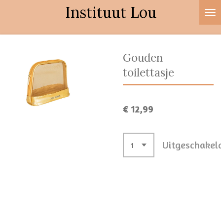
Instituut Lou
Ga
direct
naar
de
Gouden
hoofdinhoud
toilettasje
€ 12,99
Uitgeschakel